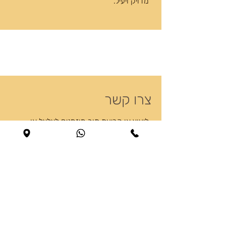
מדויק ויעיל.
צרו קשר
ליעוץ או קביעת תור מוזמנים לצלצל או
לשלוח הודעה
reutc105@gmail.com
0535240098